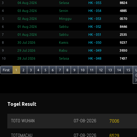
3
04 Aug 2026
Selasa
HK - 055
8824
4
03 Aug 2026
Senin
HK - 054
4885
5
02 Aug 2026
Minggu
HK - 053
0570
6
01 Aug 2026
Sabtu
HK - 052
8446
7
01 Aug 2026
Sabtu
HK - 051
2535
8
30 Jul 2026
Kamis
HK - 050
9237
9
29 Jul 2026
Rabu
HK - 049
3930
10
28 Jul 2026
Selasa
HK - 048
7437
First
1
2
3
4
5
6
7
8
9
10
11
12
13
14
15
(
)
Togel Result
TOTO WUHAN
07-08-2026
7006
TOTOMACAU
07-08-2026
6529