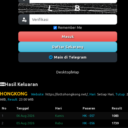
Remember Me
Masuk
Daftar Sekarang
Main di Telegram
Desktop
Wap
Hasil Keluaran
HONGKONG
Website:
https://lottohongkong.net/
, Hari:
Setiap Hari
, Tutup:
WIB
, Result:
23:00 WIB
No
Tanggal
Hari
Pasaran
Result
1
06 Aug 2026
Kamis
HK - 057
1083
2
05 Aug 2026
Rabu
HK - 056
1739