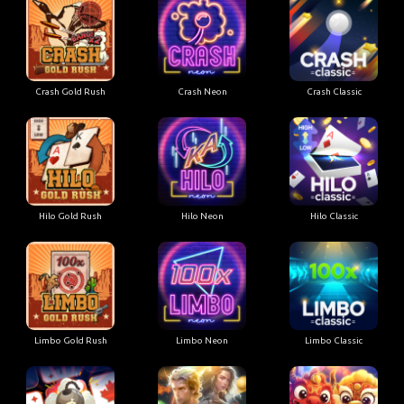
Crash Gold Rush
Crash Neon
Crash Classic
Hilo Gold Rush
Hilo Neon
Hilo Classic
Limbo Gold Rush
Limbo Neon
Limbo Classic