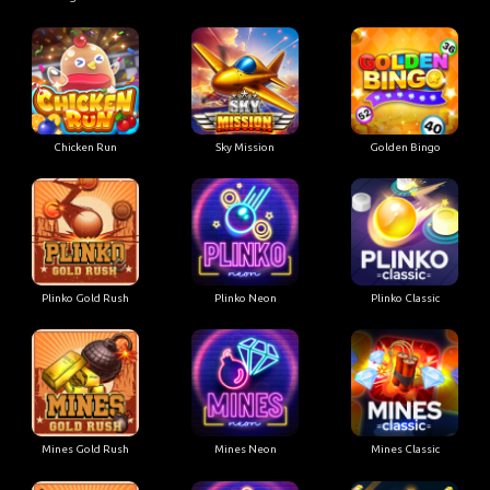
Chicken Run
Sky Mission
Golden Bingo
Plinko Gold Rush
Plinko Neon
Plinko Classic
Mines Gold Rush
Mines Neon
Mines Classic