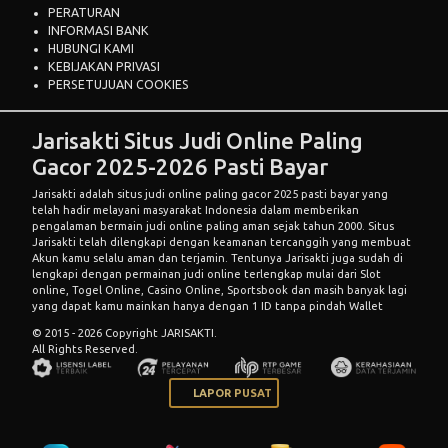
KEBIJAKAN PRIVASI
PERSETUJUAN COOKIES
Jarisakti Situs Judi Online Paling
Gacor 2025-2026 Pasti Bayar
Jarisakti adalah situs judi online paling gacor 2025 pasti bayar yang
telah hadir melayani masyarakat Indonesia dalam memberikan
pengalaman bermain judi online paling aman sejak tahun 2000. Situs
Jarisakti
telah dilengkapi dengan keamanan tercanggih yang membuat
Akun kamu selalu aman dan terjamin. Tentunya Jarisakti juga sudah di
lengkapi dengan permainan judi online terlengkap mulai dari Slot
online, Togel Online, Casino Online, Sportsbook dan masih banyak lagi
yang dapat kamu mainkan hanya dengan 1 ID tanpa pindah Wallet
© 2015 - 2026 Copyright JARISAKTI.
All Rights Reserved.
LAPOR PUSAT